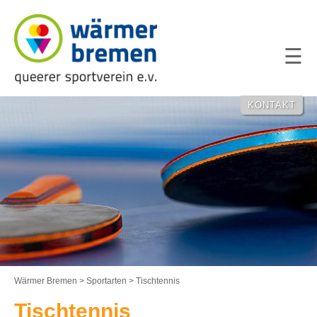
NAVIGATION
ÜBERSPRING
KONTAKT
Wärmer Bremen
>
Sportarten
>
Tischtennis
Tischtennis